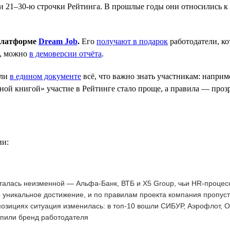
 21–30-ю строчки Рейтинга. В прошлые годы они относились к к
 платформе
Dream Job
.
Его
получают в подарок
работодатели, к
е, можно
в демоверсии отчёта
.
ли
в едином документе
всё, что важно знать участникам: наприм
ой книгой» участие в Рейтинге стало проще, а правила — прозр
ии:
талась неизменной — Альфа-Банк, ВТБ и X5 Group, чьи HR-процес
 уникальное достижение, и по правилам проекта компания пропус
озициях ситуация изменилась: в топ-10 вошли СИБУР, Аэрофлот, 
епили бренд работодателя