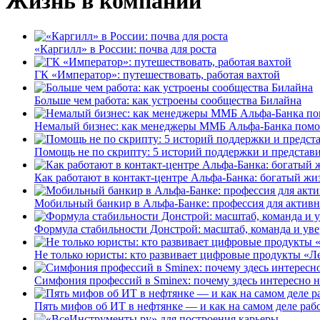
Жизнь в компании
«Каргилл» в России: почва для роста
ГК «Император»: путешествовать, работая вахтой
Больше чем работа: как устроены сообщества Билайна
Немалый бизнес: как менеджеры ММБ Альфа-Банка помо
Помощь не по скрипту: 5 историй поддержки и представ
Как работают в контакт-центре Альфа-Банка: богатый жи
Мобильный банкир в Альфа-Банке: профессия для актив
Формула стабильности Донстрой: масштаб, команда и уве
Не только юристы: кто развивает цифровые продукты «Ле
Симфония профессий в Sminex: почему здесь интересно н
Пять мифов об ИТ в нефтянке — и как на самом деле работ