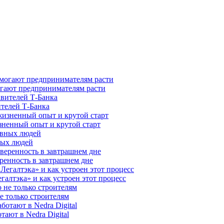
гают предпринимателям расти
ителей Т-Банка
зненный опыт и крутой старт
ных людей
ренность в завтрашнем дне
галтэка» и как устроен этот процесс
е только строителям
ают в Nedra Digital