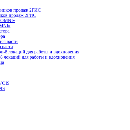
ников продаж 2ГИС
OMNI»
ора
 расти
-8 локаций для работы и вдохновения
OIS