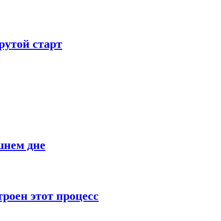
рутой старт
шнем дне
роен этот процесс