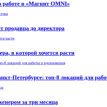
 о работе в «Магнит OMNI»
т продавца до директора
а, в которой хочется расти
нкт-Петербурге: топ-8 локаций для раб
енером за три месяца