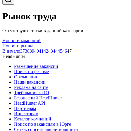
Рынок труда
Отсутствуют статьи в данной категории
Новости компаний
Новости рынка
В начало
37
38
39
40
41
42
43
44
45
46
47
HeadHunter
Размещение вакансий
Поиск по резюме
О компании
Наши вакансии
Реклама на сайте
Требования к ПО
Безопасный HeadHunter
HeadHunter API
Партнерам
Инвесторам
Каталог компаний
Поиск по вакансиям в Юрге
Сетка: соцсеть для нетворкинга