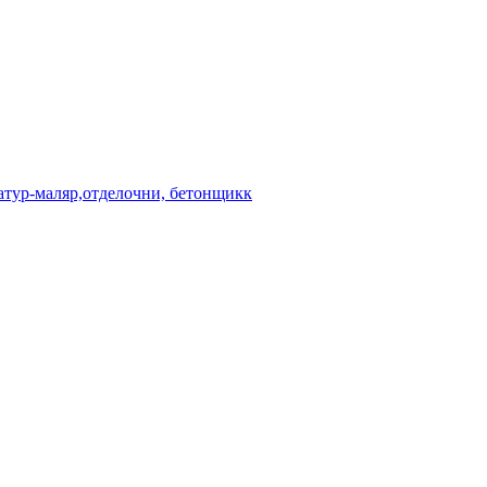
атур-маляр,отделочни, бетонщикк