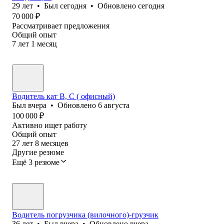
29
лет
•
Был
сегодня
•
Обновлено
сегодня
70 000
₽
Рассматривает предложения
Общий опыт
7
лет
1
месяц
Водитель кат В, С ( офисный)
Был
вчера
•
Обновлено
6 августа
100 000
₽
Активно ищет работу
Общий опыт
27
лет
8
месяцев
Другие резюме
Ещё 3 резюме
Водитель погрузчика (вилочного)-грузчик
36
лет
•
Был
вчера
•
Обновлено
вчера