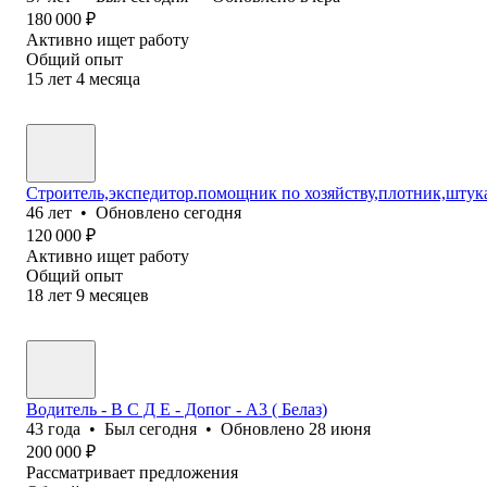
180 000
₽
Активно ищет работу
Общий опыт
15
лет
4
месяца
Строитель,экспедитор.помощник по хозяйству,плотник,штук
46
лет
•
Обновлено
сегодня
120 000
₽
Активно ищет работу
Общий опыт
18
лет
9
месяцев
Водитель - В С Д Е - Допог - А3 ( Белаз)
43
года
•
Был
сегодня
•
Обновлено
28 июня
200 000
₽
Рассматривает предложения